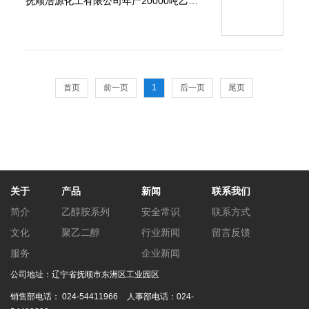
抚顺浩源化工有限公司年产20000吨乙氧
基表面活性剂项目环境影响评价
首页
前一页
1
后一页
尾页
关于
产品
新闻
联系我们
简介
乙醇胺系列
安全常识
联系方式
文化
聚乙二醇
行业新闻
留言反馈
服务
企业新闻
公司地址：辽宁省抚顺市东洲区工业园区
销售部电话：
024-54411966
人事部电话：
024-