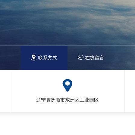
联系方式
在线留言
辽宁省抚顺市东洲区工业园区