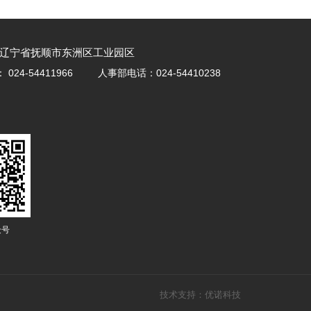
辽宁省抚顺市东洲区工业园区
：
024-54411966
人事部电话：
024-54410238
众号
技术支持：优诺科技