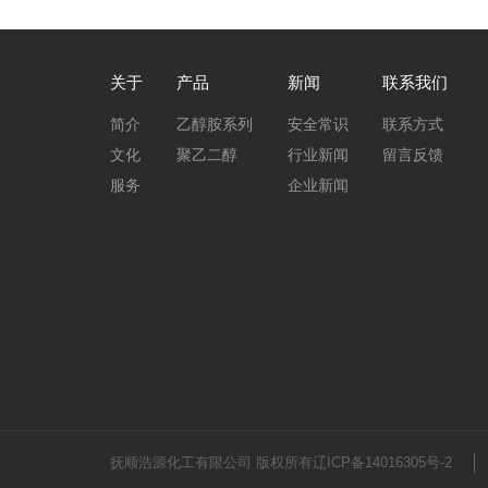
关于
产品
新闻
联系我们
简介
乙醇胺系列
安全常识
联系方式
文化
聚乙二醇
行业新闻
留言反馈
服务
企业新闻
抚顺浩源化工有限公司 版权所有
辽ICP备14016305号-2