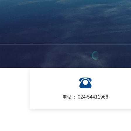
电话：
024-54411966