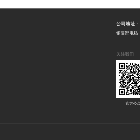
公司地址：
销售部电话
关注我们
官方公