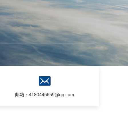
邮箱：
4180446659@qq.com